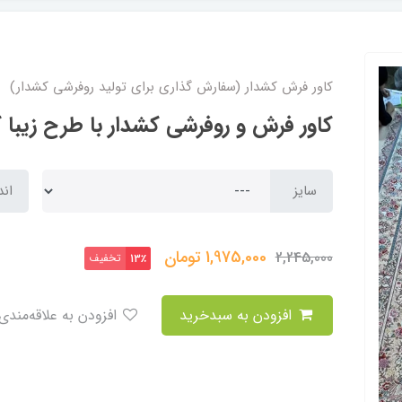
کاور فرش کشدار (سفارش گذاری برای تولید روفرشی کشدار)
کاور فرش و روفرشی کشدار با طرح زیبا کد 0645 (با فی
سایز
اند
1,975,000
تومان
2,245,000
تخفیف
13٪
افزودن به سبدخرید
افزودن به علاقه‌مندی