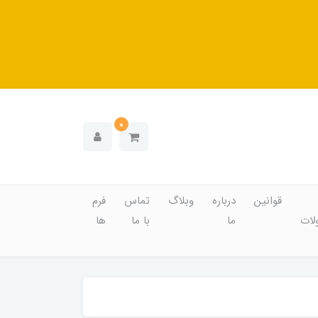
0
قوانین
درباره
وبلاگ
تماس
فرم
ات
ما
با ما
ها