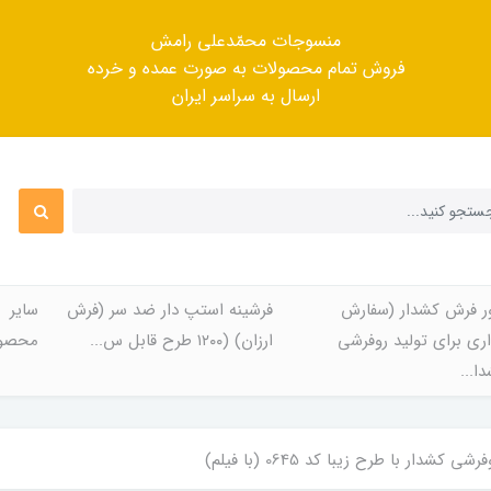
منسوجات محمّدعلی رامش
فروش تمام محصولات به صورت عمده و خرده
ارسال به سراسر ایران
ر فرش کشدار (سفارش
فرشینه استپ دار ضد سر (فرش
سایر
ری برای تولید روفرشی
ارزان) (۱۲۰۰ طرح قابل س...
محصول
ا...
کشدار با طرح زیبا کد 0645 (با فیلم)