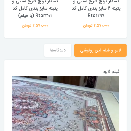
کشدار ترنج طرح سنتی و
کشدار ترنج طرح سنتی و
ک
پتینه 2 سایز بندی کامل کد
پتینه سایز بندی کامل کد
Rtor299
Rtor301 (با فیلم)
2,570,000 تومان
2,570,000 تومان
لایو و فیلم این روفرشی
دیدگاه‌ها
فیلم لایو: