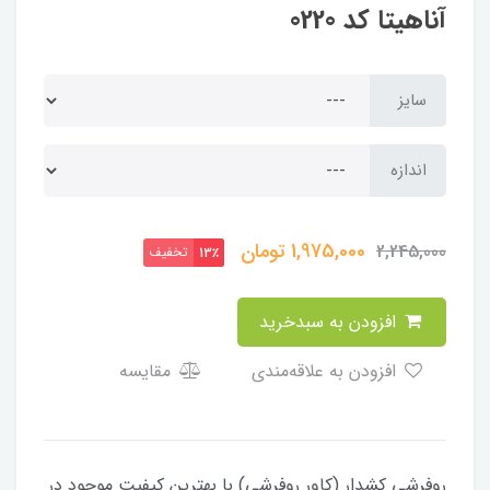
آناهیتا کد 0220
سایز
اندازه
1,975,000
تومان
2,245,000
تخفیف
13٪
افزودن به سبدخرید
افزودن به علاقه‌مندی
مقایسه
​​​​روفرشی کشدار (کاور روفرشی) با بهترین کیفیت موجود در