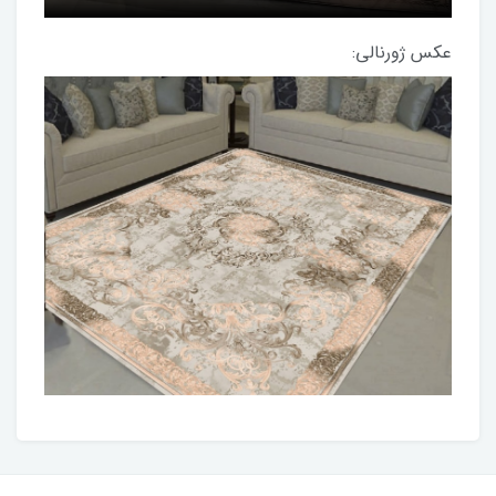
عکس ژورنالی: