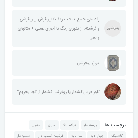
راهنمای جامع انتخاب رنگ کاور فرش و روفرشی
و فرشینه: از تئوری رنگ تا اجرای عملی + مثالهای
واقعی
انواع روفرشی
کاور فرش کشدار یا روفرشی کشدار از کجا بخریم؟
برچسب ها
ریشه دار
تراکم بالا
ماربل
مدرن
کلاسیک
چهار لایه
سه لایه
فرشینه استپ دار
استپ دار