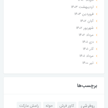
ارديبهشت 1403
فروردین 1403
آبان 1402
شهریور 1402
مرداد 1402
دی 1401
آذر 1401
مرداد 1401
تير 1400
برچسب‌ها
روفرشی
کاور فرش
حوله
رامش مارکت