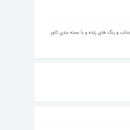
فیت خیلی بالا (اصطلاحا دو رو ابریشم) و وزن خالص 3080 گرم و با طرح جذاب و رنگ های زنده و با بسته بندی کاور