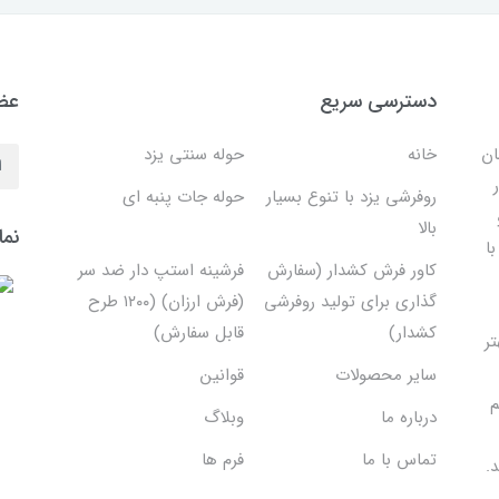
دسترسی سریع
عضو
ان
خانه
حوله سنتی یزد
روفرشی یزد با تنوع بسیار
حوله جات پنبه ای
بالا
نما
ا
کاور فرش کشدار (سفارش
فرشینه استپ دار ضد سر
گذاری برای تولید روفرشی
(فرش ارزان) (۱۲۰۰ طرح
کشدار)
قابل سفارش)
تر
سایر محصولات
قوانین
م
درباره ما
وبلاگ
تماس با ما
فرم ها
.