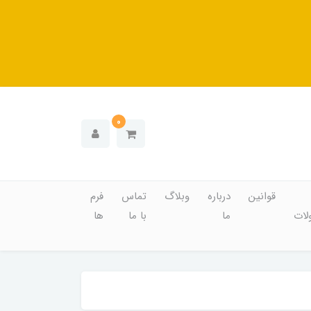
0
قوانین
درباره
وبلاگ
تماس
فرم
ات
ما
با ما
ها