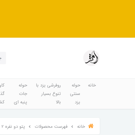
خانه
حوله
روفرشی یزد با
حوله
کاو
سنتی
تنوع بسیار
جات
گذا
یزد
بالا
پنبه ای
کشد
خانه
فهرست محصولات
پتو دو نفره 2 رو با 2 طرح متفاوت و کیفیت بسیار عالی و نرم و لطیف کد ۳