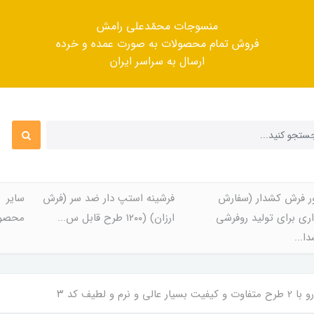
منسوجات محمّدعلی رامش
فروش تمام محصولات به صورت عمده و خرده
ارسال به سراسر ایران
ر فرش کشدار (سفارش
فرشینه استپ دار ضد سر (فرش
سایر
ری برای تولید روفرشی
ارزان) (۱۲۰۰ طرح قابل س...
محصول
ا...