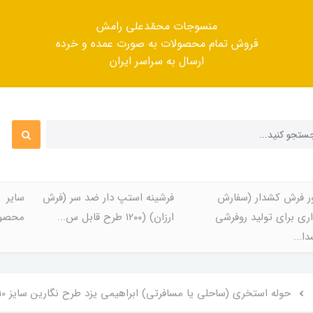
منسوجات محمّدعلی رامش
فروش تمام محصولات به صورت عمده و خرده
ارسال به سراسر ایران
ر فرش کشدار (سفارش
فرشینه استپ دار ضد سر (فرش
سایر
ری برای تولید روفرشی
ارزان) (۱۲۰۰ طرح قابل س...
محصول
ا...
حوله استخری (ساحلی یا مسافرتی) ابراهیمی یزد طرح نگارین سایز 110×160 سانتیمتر (اصل)