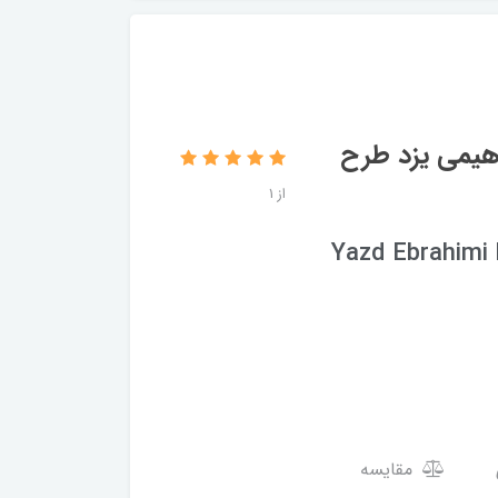
اهیمی یزد طرح
از 1
Yazd Ebrahimi b
مقایسه