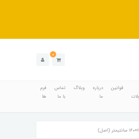
0
قوانین
درباره
وبلاگ
تماس
فرم
ات
ما
با ما
ها