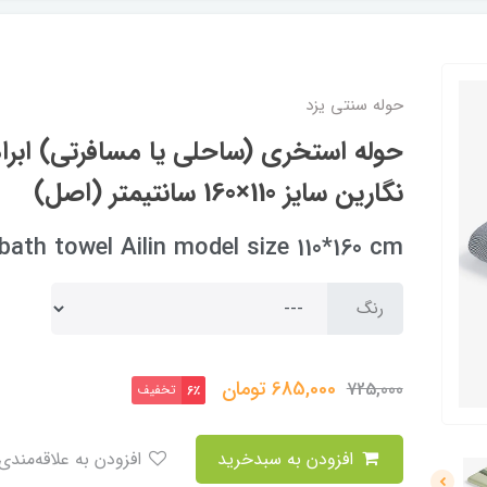
حوله سنتی یزد
حوله استخری (ساحلی یا مسافرتی) ابر
نگارین سایز 110×160 سانتیمتر (اصل)
ath towel Ailin model size 110*160 cm
رنگ
685,000
تومان
725,000
تخفیف
6٪
افزودن به سبدخرید
افزودن به علاقه‌مندی