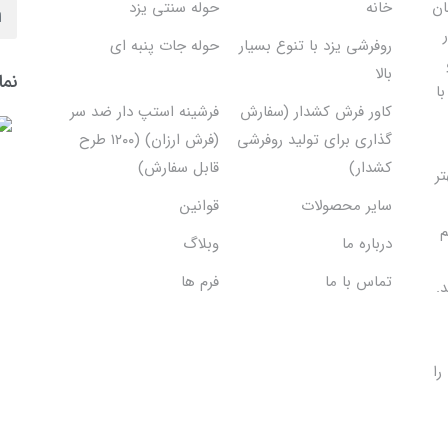
ان
خانه
حوله سنتی یزد
روفرشی یزد با تنوع بسیار
حوله جات پنبه ای
بالا
نما
ا
کاور فرش کشدار (سفارش
فرشینه استپ دار ضد سر
گذاری برای تولید روفرشی
(فرش ارزان) (۱۲۰۰ طرح
کشدار)
قابل سفارش)
تر
سایر محصولات
قوانین
م
درباره ما
وبلاگ
تماس با ما
فرم ها
.
را