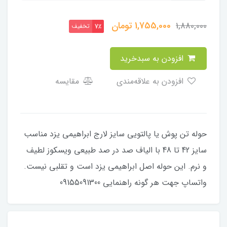
1,755,000
تومان
1,880,000
تخفیف
7٪
افزودن به سبدخرید
افزودن به علاقه‌مندی
مقایسه
حوله تن پوش یا پالتویی سایز لارج ابراهیمی یزد مناسب
سایز 42 تا 48 با الیاف صد در صد طبیعی ویسکوز لطیف
و نرم. این حوله اصل ابراهیمی یزد است و تقلبی نیست.
واتساپ جهت هر گونه راهنمایی 09155091300