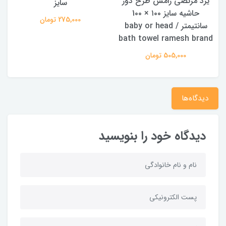
یزد مرتضی رامش طرح دور
سایز
حاشیه سایز ۱۰۰ × 1۰۰
275,000 تومان
سانتیمتر / baby or head
bath towel ramesh brand
505,000 تومان
دیدگاه‌ها
دیدگاه خود را بنویسید