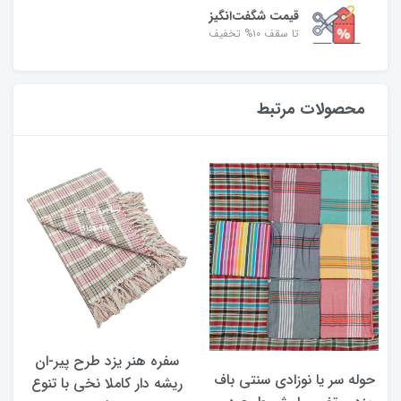
قیمت شگفت‌انگیز
تا سقف ۱۰% تخفیف
محصولات مرتبط
سفره هنر یزد طرح پیر-ان
ح
حوله سر یا نوزادی سنتی باف
ریشه دار کاملا نخی با تنوع