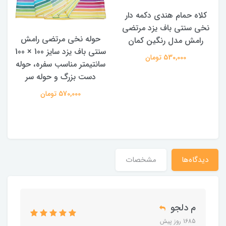
کلاه حمام هندی دکمه دار
نخی سنتی باف یزد مرتضی
حوله نخی مرتضی رامش
رامش مدل رنگین کمان
سنتی باف یزد سایز 100 × 100
م
530,000 تومان
سانتیمتر مناسب سفره، حوله
دست بزرگ و حوله سر
570,000 تومان
دیدگاه‌ها
مشخصات
م دلجو
1685 روز پیش