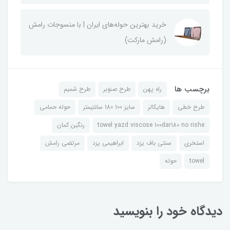
خرید بهترین حوله‌های ایران | با منسوجات رامش
(رامش مارکت)
برچسب ها
راه پهن
طرح صنوبر
طرح شمیم
طرح خطی
هایکالر
سایز 100 180 سانتیمتر
حوله حمامی
towel yazd viscose 100dar180 no rishe
رنگین کمان
استخری
سنتی باف یزد
ابراهیمی یزد
مرتضی رامش
towel
حوله
دیدگاه خود را بنویسید