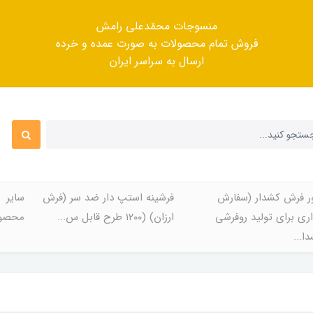
منسوجات محمّدعلی رامش
فروش تمام محصولات به صورت عمده و خرده
ارسال به سراسر ایران
ر فرش کشدار (سفارش
فرشینه استپ دار ضد سر (فرش
سایر
ری برای تولید روفرشی
ارزان) (۱۲۰۰ طرح قابل س...
محصول
ا...