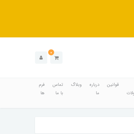
0
قوانین
درباره
وبلاگ
تماس
فرم
ات
ما
با ما
ها