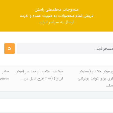
منسوجات محمّدعلی رامش
فروش تمام محصولات به صورت عمده و خرده
ارسال به سراسر ایران
ر فرش کشدار (سفارش
فرشینه استپ دار ضد سر (فرش
سایر
ری برای تولید روفرشی
ارزان) (۱۲۰۰ طرح قابل س...
محصول
ا...