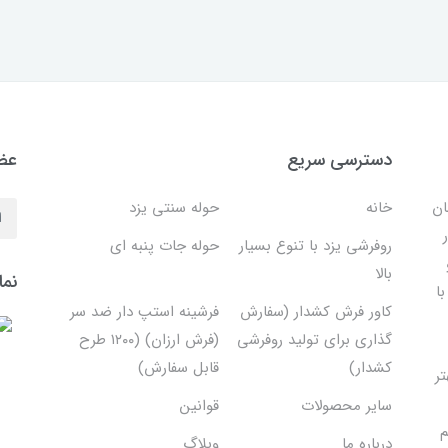
دسترسی سریع
عضو
ان
خانه
حوله سنتی یزد
روفرشی یزد با تنوع بسیار
حوله جات پنبه ای
بالا
نما
ا
کاور فرش کشدار (سفارش
فرشینه استپ دار ضد سر
گذاری برای تولید روفرشی
(فرش ارزان) (۱۲۰۰ طرح
کشدار)
قابل سفارش)
تر
سایر محصولات
قوانین
م
درباره ما
وبلاگ