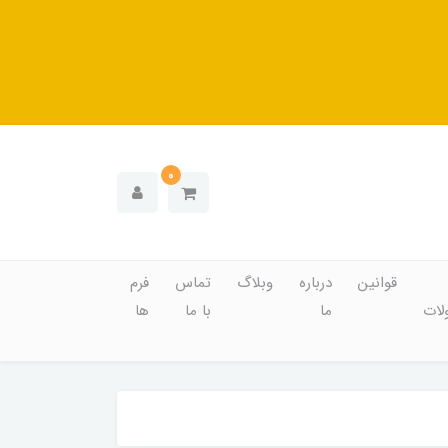
0
قوانین
درباره
وبلاگ
تماس
فرم
ات
ما
با ما
ها