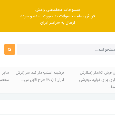
منسوجات محمّدعلی رامش
فروش تمام محصولات به صورت عمده و خرده
ارسال به سراسر ایران
ر فرش کشدار (سفارش
فرشینه استپ دار ضد سر (فرش
سایر
ری برای تولید روفرشی
ارزان) (۱۲۰۰ طرح قابل س...
محصول
ا...