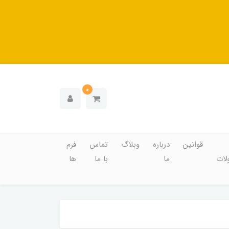
0
قوانین
درباره
وبلاگ
تماس
فرم
ات
ما
با ما
ها